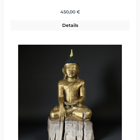
Regulärer Preis:
450,00 €
Details