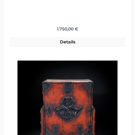
Regulärer Preis:
1.750,00 €
Details