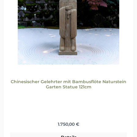
Chinesischer Gelehrter mit Bambusflöte Naturstein
Garten Statue 121cm
Regulärer Preis:
1.750,00 €