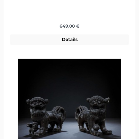
Regulärer Preis:
649,00 €
Details