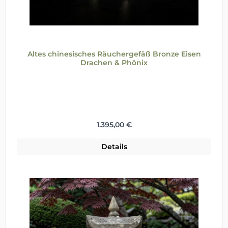
Altes chinesisches Räuchergefäß Bronze Eisen
Drachen & Phönix
Regulärer Preis:
1.395,00 €
Details