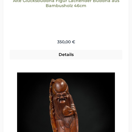
Alte Glücksbuddha Figur Lachender Buddha aus
Bambusholz 46cm
Regulärer Preis:
350,00 €
Details