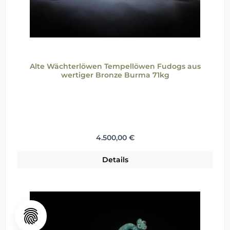
Alte Wächterlöwen Tempellöwen Fudogs aus
wertiger Bronze Burma 71kg
Regulärer Preis:
4.500,00 €
Details