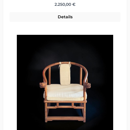
Regulärer Preis:
2.250,00 €
Details