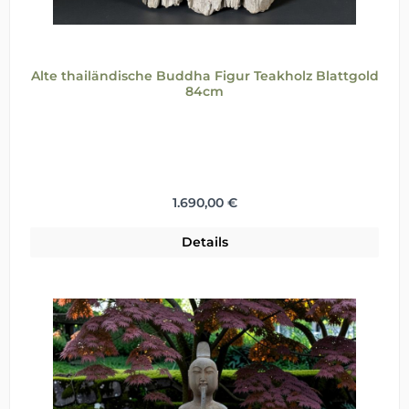
Alte thailändische Buddha Figur Teakholz Blattgold
84cm
Regulärer Preis:
1.690,00 €
Details