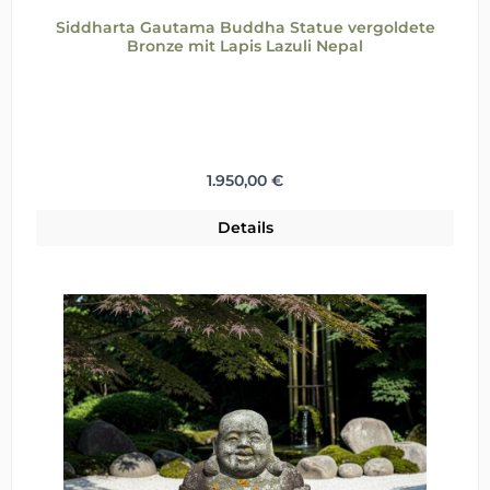
Siddharta Gautama Buddha Statue vergoldete
Bronze mit Lapis Lazuli Nepal
Regulärer Preis:
1.950,00 €
Details