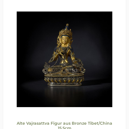
Alte Vajrasattva Figur aus Bronze Tibet/China
15,5cm