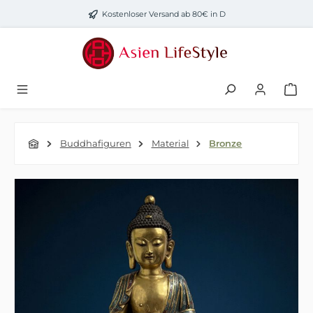
Zum Hauptinhalt springen
Kostenloser Versand ab 80€ in D
Buddhafiguren
Material
Bronze
Bildergalerie überspringen