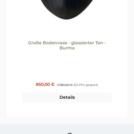
Große Bodenvase - glassierter Ton -
Burma
Verkaufspreis:
850,00 €
Regulärer Preis:
1.780,00 €
(52.25% gespart)
Details