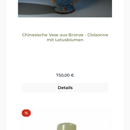
Chinesische Vase aus Bronze - Cloisonne
mit Lotusblumen
Regulärer Preis:
750,00 €
Details
Rabatt
%