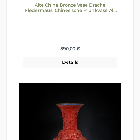
Alte China Bronze Vase Drache
Fledermaus: Chinesische Prunkvase Alt
42cm
Regulärer Preis:
890,00 €
Details