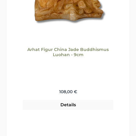
Arhat Figur China Jade Buddhismus
Luohan - 9cm
Regulärer Preis:
108,00 €
Details