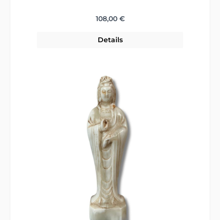
Regulärer Preis:
108,00 €
Details