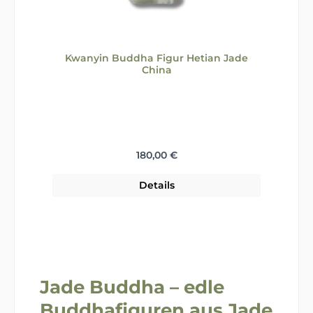
Kwanyin Buddha Figur Hetian Jade
China
Regulärer Preis:
180,00 €
Details
Jade Buddha – edle
Buddhafiguren aus Jade