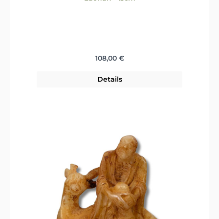
Regulärer Preis:
108,00 €
Details