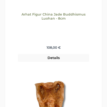
Arhat Figur China Jade Buddhismus
Luohan - 8cm
Regulärer Preis:
108,00 €
Details