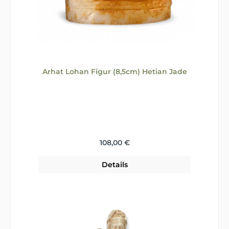
Arhat Lohan Figur (8,5cm) Hetian Jade
Regulärer Preis:
108,00 €
Details