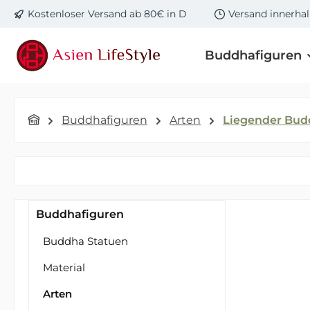
Kostenloser Versand ab 80€ in D
Versand innerha
m Hauptinhalt springen
Zur Suche springen
Zur Hauptnavigation springen
Buddhafiguren
Buddhafiguren
Arten
Liegender Bud
Buddhafiguren
Buddha Statuen
Material
Arten