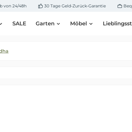
lb von 24/48h
30 Tage Geld-Zurück-Garantie
Beq
SALE
Garten
Möbel
Lieblingss
dha