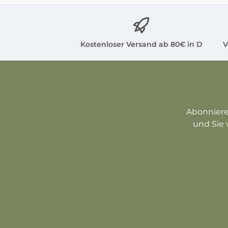
Nor
di
Kostenloser Versand ab 80€ in D
V
bek
Budd
a
Zus
Abonniere
und Sie 
Die 
Zustand. You
see
d