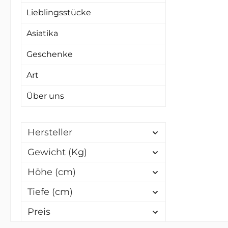
lieg
Lieblingsstücke
au
Asiatika
g
Dien
Geschenke
Sku
Art
Tag
ist
Über uns
rech
stüt
Hersteller
A
Gewicht (Kg)
Üb
Höhe (cm)
Ma
Gew
Tiefe (cm)
und 
Preis
Bud