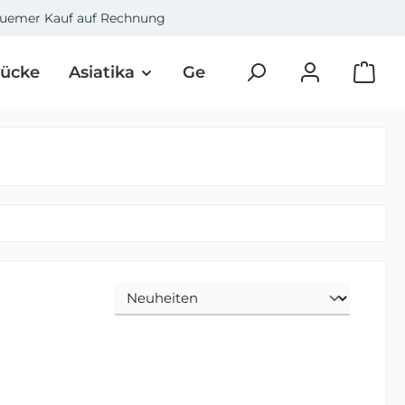
uemer Kauf auf Rechnung
tücke
Asiatika
Geschenke
Art
Üb