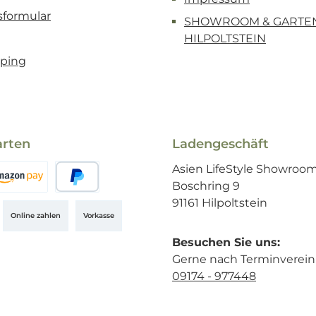
sformular
SHOWROOM & GARTE
HILPOLTSTEIN
ping
arten
Ladengeschäft
Asien LifeStyle Showroo
Boschring 9
azon Pay
Später Bezahlen
91161 Hilpoltstein
Online zahlen
Vorkasse
Besuchen Sie uns:
Gerne nach Terminverei
09174 - 977448