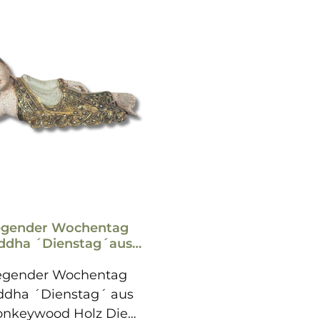
egender Wochentag
ddha ´Dienstag´aus
Holz 31cm
egender Wochentag
dha ´Dienstag´ aus
nkeywood Holz Die