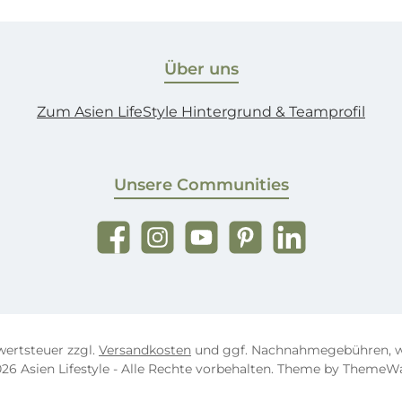
Über uns
Zum Asien LifeStyle Hintergrund & Teamprofil
Unsere Communities
Facebook
Instagram
YouTube
Pinterest
LinkedIn
rwertsteuer zzgl.
Versandkosten
und ggf. Nachnahmegebühren, w
26 Asien Lifestyle - Alle Rechte vorbehalten. Theme by
ThemeW