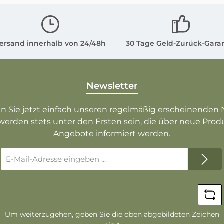
ursprünglich aus
dthailand - wir haben
e Skulptur aus dem
Haushalt eines
ersand innerhalb von 24/48h
30 Tage Geld-Zurück-Gara
Asienliebhabers
ommen. Das Alter der
hafigur schätzen wir
Newsletter
uf ca. 30-50 Jahre.
tand der Buddhafigur
n Sie jetzt einfach unseren regelmäßig erscheinenden 
werden stets unter den Ersten sein, die über neue Pro
liegende Buddhafigur
Angebote informiert werden.
ist in einem guten
 get what you
E-
 Sie bekommen exakt
Mail-
Adresse
ie hier abgebildete
*
Buddha Figur
Um weiterzugehen, geben Sie die oben abgebildeten Zeichen