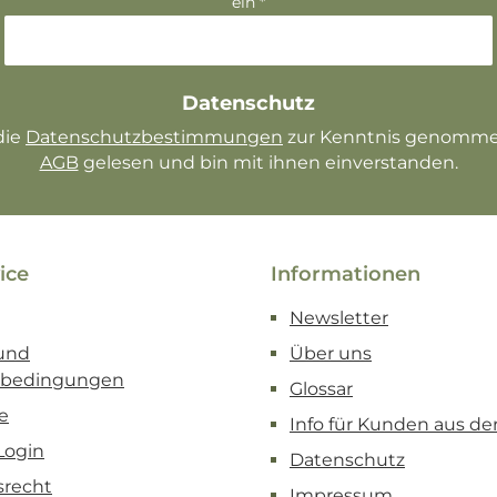
ein
*
Datenschutz
die
Datenschutzbestimmungen
AGB
gelesen und bin mit ihnen einverstanden.
ice
Informationen
Newsletter
und
Über uns
sbedingungen
Glossar
e
Info für Kunden aus de
Login
Datenschutz
srecht
Impressum