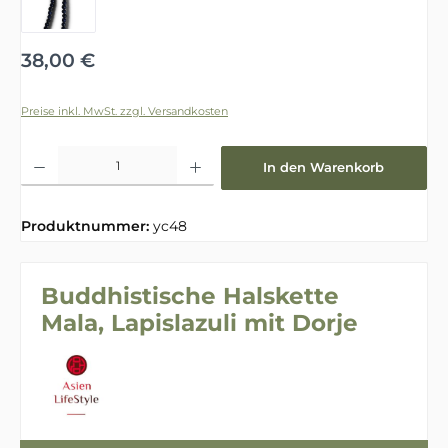
Regulärer Preis:
38,00 €
Preise inkl. MwSt. zzgl. Versandkosten
Produkt Anzahl: Gib den gewünschten Wert ein oder benutze die Schaltfläche
In den Warenkorb
Produktnummer:
yc48
Buddhistische Halskette
Mala, Lapislazuli mit Dorje