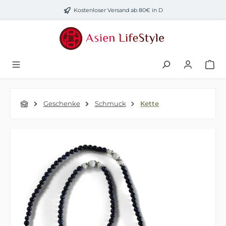
Zum Hauptinhalt springen
Kostenloser Versand ab 80€ in D
Geschenke
Schmuck
Kette
Bildergalerie überspringen