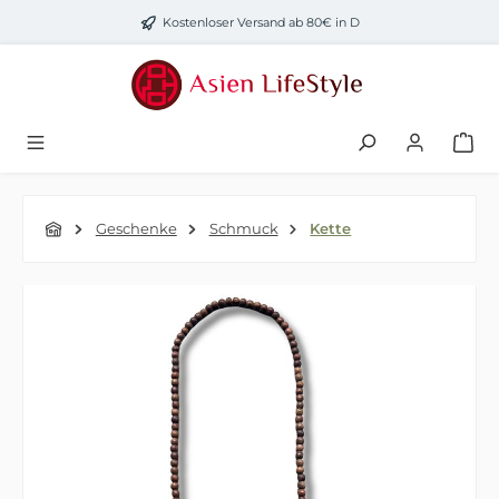
Zum Hauptinhalt springen
Kostenloser Versand ab 80€ in D
Geschenke
Schmuck
Kette
Bildergalerie überspringen