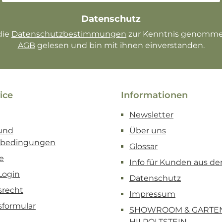
Datenschutz
die
Datenschutzbestimmungen
AGB
gelesen und bin mit ihnen einverstanden.
ice
Informationen
Newsletter
und
Über uns
sbedingungen
Glossar
e
Info für Kunden aus de
Login
Datenschutz
srecht
Impressum
sformular
SHOWROOM & GARTE
HILPOLTSTEIN