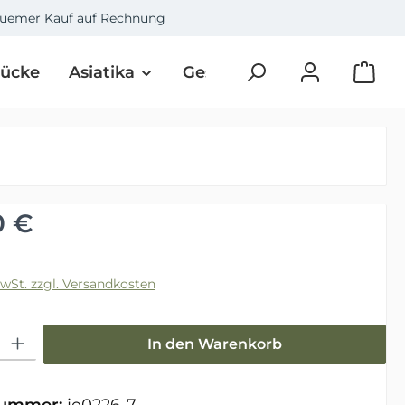
uemer Kauf auf Rechnung
tücke
Asiatika
Geschenke
Art
Üb
Preis:
0 €
MwSt. zzgl. Versandkosten
hl: Gib den gewünschten Wert ein oder benutze die Schaltfläche
In den Warenkorb