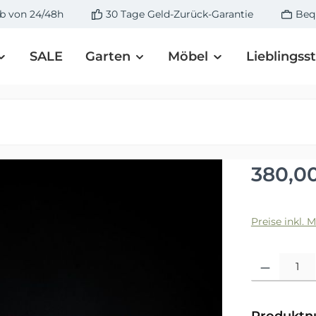
lb von 24/48h
30 Tage Geld-Zurück-Garantie
Beq
SALE
Garten
Möbel
Lieblingss
Regulärer 
380,0
Preise inkl. 
Produkt Anza