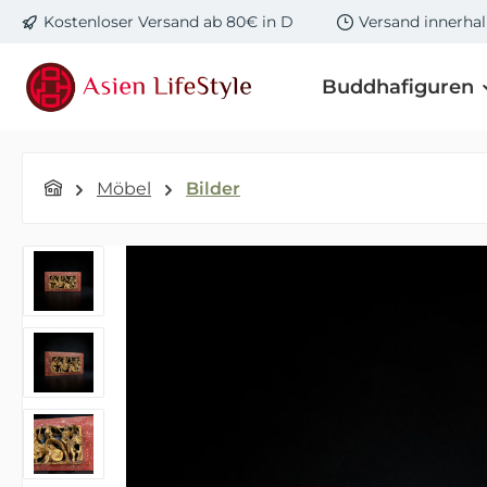
Kostenloser Versand ab 80€ in D
Versand innerha
m Hauptinhalt springen
Zur Suche springen
Zur Hauptnavigation springen
Buddhafiguren
Möbel
Bilder
Bildergalerie überspringen