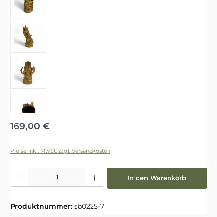
Regulärer Preis:
169,00 €
Preise inkl. MwSt. zzgl. Versandkosten
Produkt Anzahl: Gib den gewünschten Wert ein oder benutze die Schaltfläche
In den Warenkorb
Produktnummer:
sb0225-7