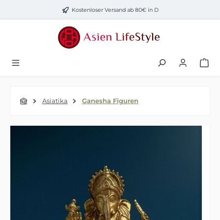
Zum Hauptinhalt springen
Kostenloser Versand ab 80€ in D
Asiatika
Ganesha Figuren
Bildergalerie überspringen