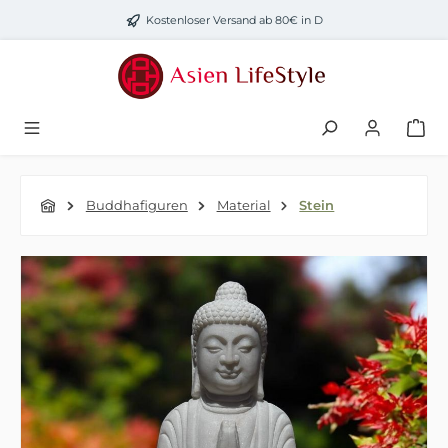
Zum Hauptinhalt springen
Kostenloser Versand ab 80€ in D
Buddhafiguren
Material
Stein
Bildergalerie überspringen