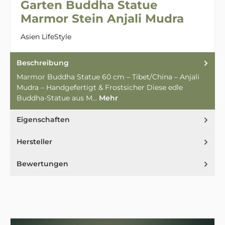
Garten Buddha Statue
Marmor Stein Anjali Mudra
Asien LifeStyle
Beschreibung
Marmor Buddha Statue 60 cm – Tibet/China – Anjali
Mudra – Handgefertigt & Frostsicher Diese edle
Buddha-Statue aus M…
Mehr
Eigenschaften
Hersteller
Bewertungen