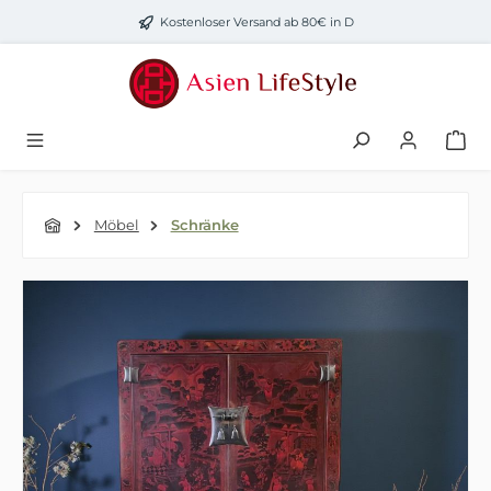
Zum Hauptinhalt springen
Kostenloser Versand ab 80€ in D
Möbel
Schränke
Bildergalerie überspringen