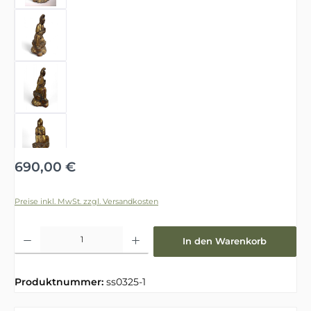
Regulärer Preis:
690,00 €
Preise inkl. MwSt. zzgl. Versandkosten
Produkt Anzahl: Gib den gewünschten Wert ein oder benutze die Schaltfläche
In den Warenkorb
Produktnummer:
ss0325-1