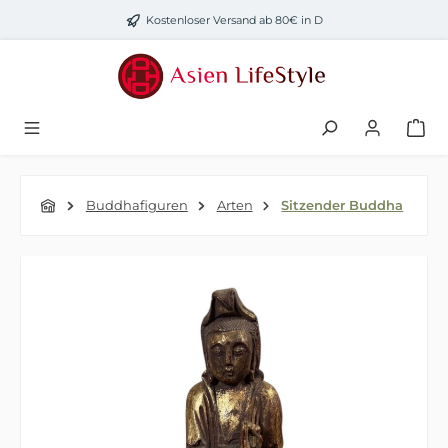
Zum Hauptinhalt springen
Kostenloser Versand ab 80€ in D
Buddhafiguren
Arten
Sitzender Buddha
Bildergalerie überspringen