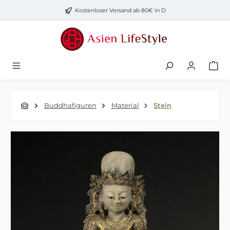
Zum Hauptinhalt springen
Kostenloser Versand ab 80€ in D
Buddhafiguren
Material
Stein
Bildergalerie überspringen