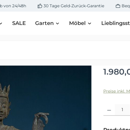
lb von 24/48h
30 Tage Geld-Zurück-Garantie
Beq
SALE
Garten
Möbel
Lieblingss
Regulärer 
1.980,
Preise inkl. 
Produkt Anza