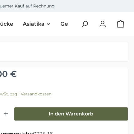
uemer Kauf auf Rechnung
tücke
Asiatika
Geschenke
Art
Üb
Preis:
00 €
MwSt. zzgl. Versandkosten
hl: Gib den gewünschten Wert ein oder benutze die Schaltfläche
In den Warenkorb