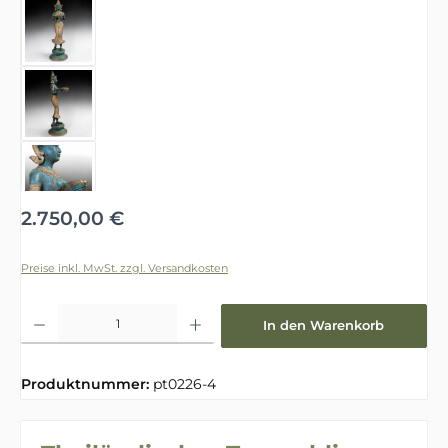
Regulärer Preis:
2.750,00 €
Preise inkl. MwSt. zzgl. Versandkosten
Produkt Anzahl: Gib den gewünschten Wert ein oder benutze die Schaltfläche
In den Warenkorb
Produktnummer:
pt0226-4