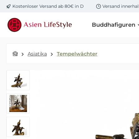
Kostenloser Versand ab 80€ in D
Versand innerha
m Hauptinhalt springen
Zur Suche springen
Zur Hauptnavigation springen
Buddhafiguren
Asiatika
Tempelwächter
Bildergalerie überspringen