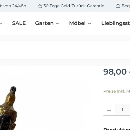
lb von 24/48h
30 Tage Geld-Zurück-Garantie
Beq
SALE
Garten
Möbel
Lieblingss
Regulärer 
98,00
Preise inkl. 
Produkt Anza