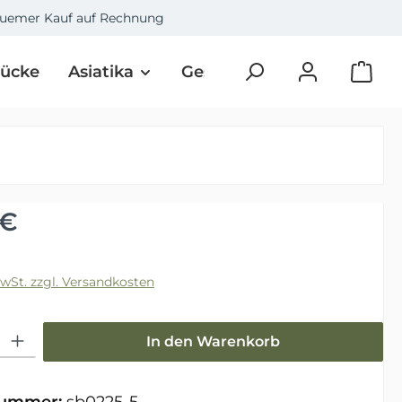
uemer Kauf auf Rechnung
tücke
Asiatika
Geschenke
Art
Üb
Preis:
 €
MwSt. zzgl. Versandkosten
hl: Gib den gewünschten Wert ein oder benutze die Schaltfläche
In den Warenkorb