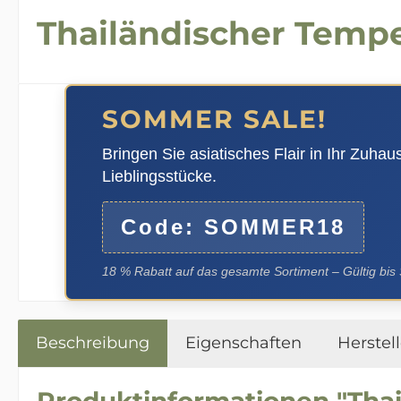
Thailändischer Temp
SOMMER SALE!
Bringen Sie asiatisches Flair in Ihr Zuha
Lieblingsstücke.
Code: SOMMER18
18 % Rabatt auf das gesamte Sortiment – Gültig bis
Beschreibung
Eigenschaften
Herstell
Produktinformationen "Thai