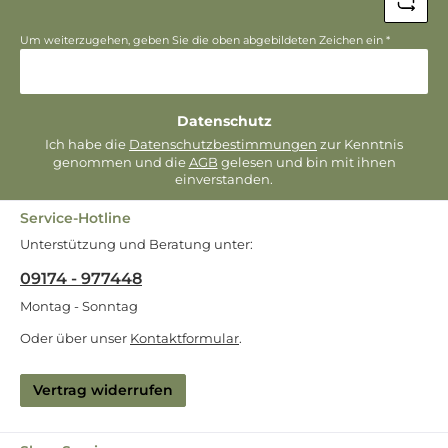
Um weiterzugehen, geben Sie die oben abgebildeten Zeichen ein
*
Datenschutz
Ich habe die
Datenschutzbestimmungen
zur Kenntnis
genommen und die
AGB
gelesen und bin mit ihnen
einverstanden.
Service-Hotline
Unterstützung und Beratung unter:
09174 - 977448
Montag - Sonntag
Oder über unser
Kontaktformular
.
Vertrag widerrufen